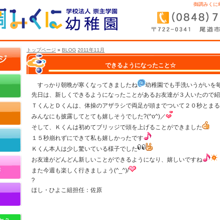
御調みくに
トップページ
»
BLOG
2011年11月
できるようになったこと☆
すっかり朝晩が寒くなってきましたね
幼稚園でも手洗いうがいを
先日は、新しくできるようになったことがあるお友達が３人いたので紹介しま
ＴくんとＤくんは、体操のアザラシで両足が頭までついて２０秒とまる
みんなにも披露してとても嬉しそうでした?(^o^)／
そして、Ｋくんは初めてブリッジで頭を上げることができました
１５秒崩れずにできて私も嬉しかったです
Ｋくん本人は少し驚いている様子でした
お友達がどんどん新しいことができるようになり、嬉しいですね
また今週も楽しく行きましょう(^_^)/
?
ほし・ひよこ組担任：佐原