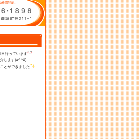
幼稚園詳細。
毎日行っています
す(#^.^#)
ことができました