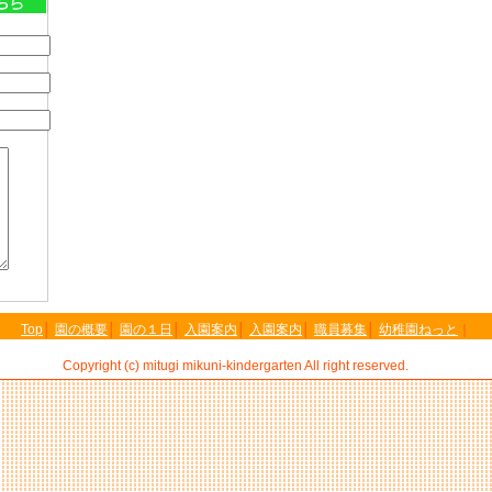
Top
│
園の概要
│
園の１日
│
入園案内
│
入園案内
│
職員募集
│
幼稚園ねっと
｜
Copyright (c) mitugi mikuni-kindergarten All right reserved.