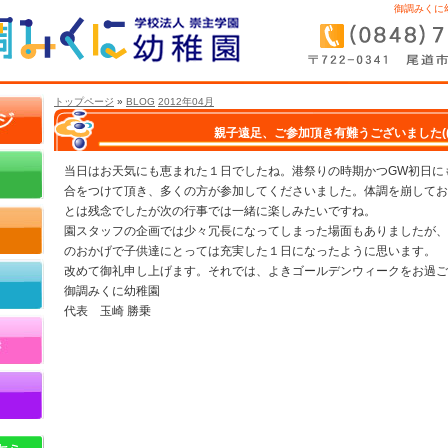
御調みくに
トップページ
»
BLOG
2012年04月
親子遠足、ご参加頂き有難うございました(((o(*
当日はお天気にも恵まれた１日でしたね。港祭りの時期かつGW初日に
合をつけて頂き、多くの方が参加してくださいました。体調を崩してお
とは残念でしたが次の行事では一緒に楽しみたいですね。
園スタッフの企画では少々冗長になってしまった場面もありましたが、
のおかげで子供達にとっては充実した１日になったように思います。
改めて御礼申し上げます。それでは、よきゴールデンウィークをお過ご
御調みくに幼稚園
代表 玉崎 勝乗