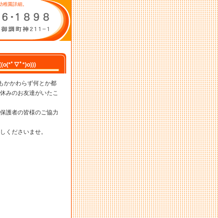
幼稚園詳細。
ﾟ▽ﾟ*)o)))
もかかわらず何とか都
休みのお友達がいたこ
保護者の皆様のご協力
しくださいませ。