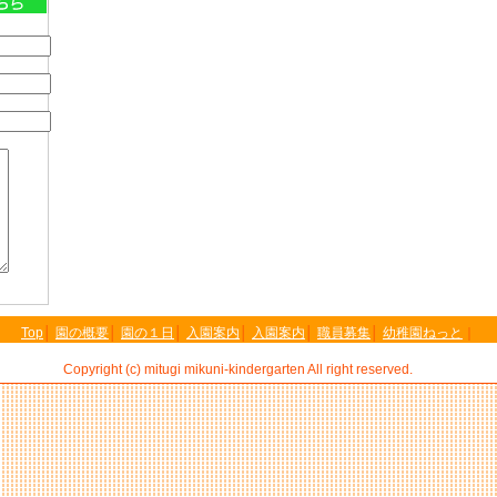
Top
│
園の概要
│
園の１日
│
入園案内
│
入園案内
│
職員募集
│
幼稚園ねっと
｜
Copyright (c) mitugi mikuni-kindergarten All right reserved.